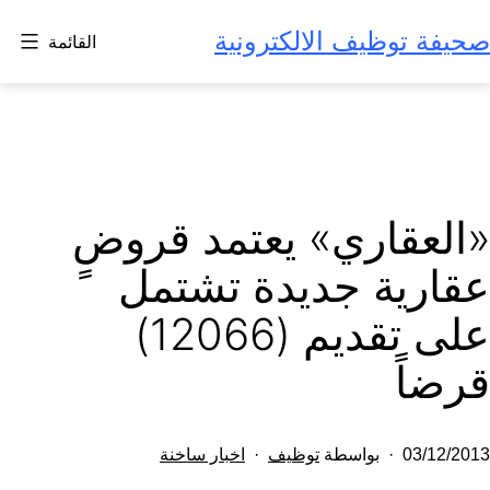
لتخطي
صحيفة توظيف الالكترونية
القائمة
لى
لمحتوى
«العقاري» يعتمد قروضٍ
عقارية جديدة تشتمل
على تقديم (12066)
قرضاً
تم
مصنف
03/12/2013
بواسطة
توظيف
اخبار ساخنة
النشر
كـ