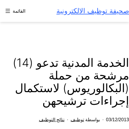
لتخطي
صحيفة توظيف الالكترونية
القائمة
لى
لمحتوى
الخدمة المدنية تدعو (14)
مرشحة من حملة
(البكالوريوس) لاستكمال
إجراءات ترشيحهن
تم
مصنف
03/12/2013
بواسطة
توظيف
نتائج التوظيف
النشر
كـ