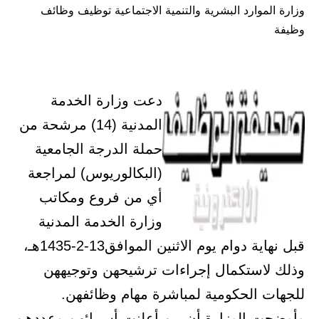
وزارة الموارد البشرية والتنمية الاجتماعية توظيف وظائف
في
وظيفة
دعت وزارة الخدمة
المدنية (14) مرشحة من
حملة الدرجة الجامعية
(البكالوريوس) لمراجعة
أي من فروع ومكاتب
وزارة الخدمة المدنية
قبل نهاية دوام يوم الاثنين الموافق13-2-1435هـ،
وذلك لاستكمال إجراءات ترشيحهن وتوجيههن
للجهات الحكومية لمباشرة مهام وظائفهن.
وأوضحت الوزارة أن من أعلنت أسمائهن وعددهن