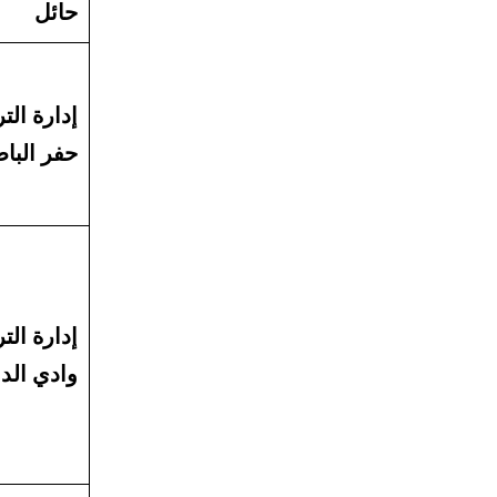
حائل
إدارة التر
حفر البا
إدارة التر
وادي الد