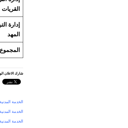
القريات
إدارة التر
المهد
المجموع
شارك الاعلان ال
الخدمة المدنية ستعلن 
الخدمة المدنية تدعو (5256 ) متقدماً على الوظ
الخدمة المدنية : 859 وظيفة تعليمية “شاغرة” لعدم توافر