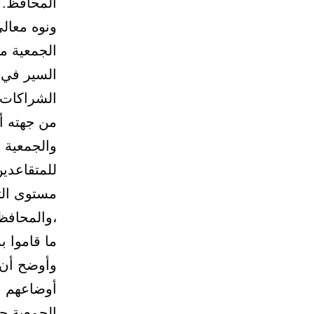
المحافظ.
ونوه معالي
الجمعية من
السير في 
الشراكات 
من جهته أش
والجمعية ،
للمتقاعدين
مستوى الث
،والمحافظة
ما قاموا ب
وأوضح أن 
أوضاعهم ال
الجمعية ح