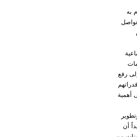
 به
تواصل
اعية
مات
إلى رفع
دراتهم
ى أهمية
تطوير
اً أن
ينات من