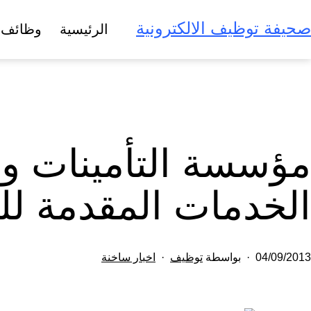
لتخطي
صحيفة توظيف الالكترونية
الرئيسية
وظائف 
لى
لمحتوى
مؤسسة التأمينات و ج
الخدمات المقدمة لل
تم
مصنف
04/09/2013
بواسطة
توظيف
اخبار ساخنة
النشر
كـ
في