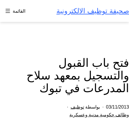
لتخطي
صحيفة توظيف الالكترونية
القائمة
لى
لمحتوى
فتح باب القبول
والتسجيل بمعهد سلاح
المدرعات في تبوك
تم
03/11/2013
بواسطة
توظيف
النشر
مصنف
وظائف حكومية مدنية وعسكرية
كـ
في