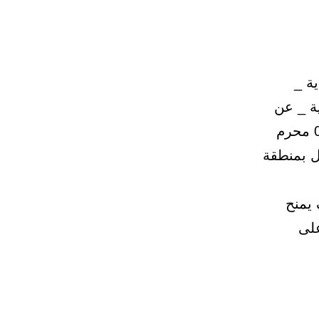
ية _
ية _ عن
فتح باب التسجيل يوم الأحد الموافق ( 07 محرم
قل بمنطقة
 يمنح
على