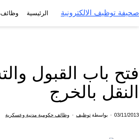
لتخطي
صحيفة توظيف الالكترونية
الرئيسية
وظائف 
لى
لمحتوى
فتح باب القبول وال
النقل بالخرج
تم
مصنف
03/11/2013
بواسطة
توظيف
وظائف حكومية مدنية وعسكرية
النشر
كـ
في