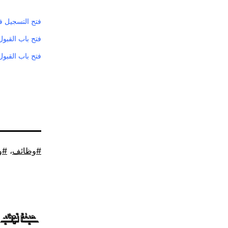
فتح التسجيل ف
فتح باب القبول
فتح باب القبول
موسوم
وظائف
،
و
كـ