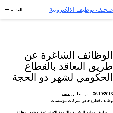
لتخطي
صحيفة توظيف الالكترونية
القائمة
لى
لمحتوى
الوظائف الشاغرة عن
طريق التعاقد بالقطاع
الحكومي لشهر ذو الحجة
تم
06/10/2013
بواسطة
توظيف
النشر
مصنف
وظائف قطاع خاص شركات مؤسسات
كـ
في
وزارة الموارد البشرية والتنمية الاجتماعية توظيف وظائف