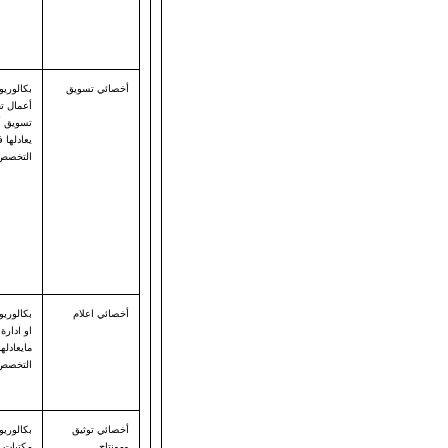
أخصائي تسويق
بكالوريو
أعمال 
تسويق أو
يعادلها
التخصص
أخصائي اعلام
بكالوري
او ادارة 
مايعادل
التخصص
أخصائي توثيق
بكالوري
ومونتاج
مكتبات أ