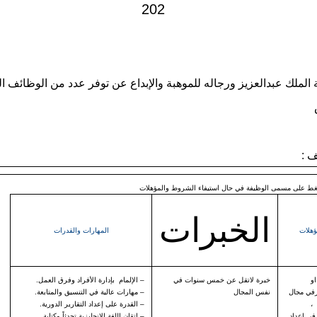
لملك عبدالعزيز ورجاله للموهبة والإبداع عن توفر عدد من الوظائف ا
ف :
لضغط على مسمى الوظيفة في حال استيفاء الشروط والمؤهلات
الخبرات
ؤهلات
المهارات والقدرات
او
خبرة لاتقل عن خمس سنوات في
– الإلمام بإدارة الأفراد وفرق العمل.
في مجال
نفس المجال
– مهارات عالية في التنسيق والمتابعة.
 ،
– القدرة على إعداد التقارير الدورية.
في اعداد
– إتقان اللغة الإنجليزية تحدثاً وكتابة.