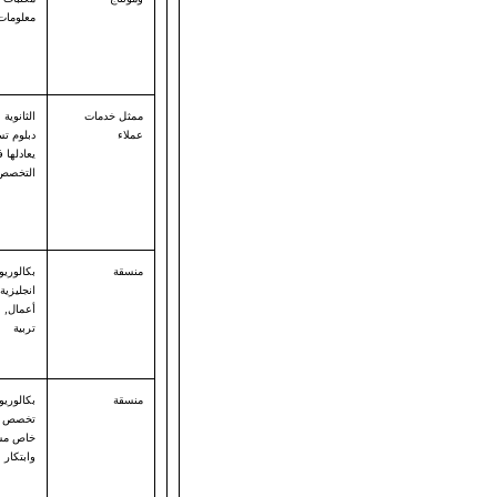
معلومات 
ممثل خدمات
الثانوية 
عملاء
دبلوم تس
يعادلها
التخصص
منسقة
بكالوري
انجليزية 
أعمال, ع
تربية
منسقة
بكالوريو
تخصص ت
خاص مس
وابتكار