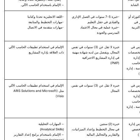
 الشابة
– الإلمام باستخدام الحاسب الآلي.
توراه أو
-خبرة 5-7 سنوات في العمل الإداري
-اللغة الانجليزية تحدثا وكتابتا
 في
والقيادي في حقل التعليم
-مهارات التخطيط والمتابعة
تربية
-خبرة عملية في مجال الاعتماد
-مهارات متقدمة في الاتصال
المدرسي والجودة
وس في
خبرة لا تقل عن (3) سنوات في نفس
الإلمام في استخدام تطبيقات الحاسب الآلي
لتخصصات
المجال، ويفضل من لديه شهادة مهنية
ذات العلاقة بإدارة المشاريع
إدارة
في إدارة المشاريع الاحترافية
حاسب
(PMP)
سة ، إدارة
)
وس في
خبرة لا تقل عن (3) سنوات في نفس
الإلمام في استخدام تطبيقات الحاسب الآلي
لتخصصات
المجال
مثل (ARIS Solutions and Microsoft
إدارة
Visio)
حاسب
سة ، إدارة
س إدارة
خبرة (2) سنتين
– المهارات التحليلية
تخصص
في مجال التخطيط وإعداد الميزانيات،
(Analytical Skills)
)
والتقارير والتحاليل المالية
– الإلمام باستخدام برامج إعداد التقارير
(Report designers)