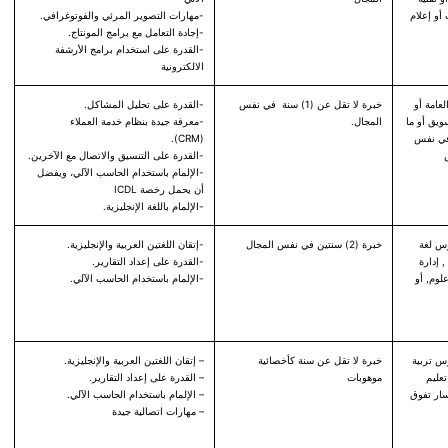
أو إعلام
-مهارات التصوير المرئي والفوتوغرافي.
-إجادة التعامل مع برامج المونتاج.
-القدرة على استخدام برامج الأرشفة
الالكترونية
خبرة لا تقل عن (1) سنة في نفس
-القدرة على تحليل المشاكل.
العامة أو
المجال.
-معرفة جيدة بنظام خدمة العملاء
ويق أو ما
(CRM).
 في نفس
-القدرة على التنسيق والاتصال مع الآخرين.
-الإلمام باستخدام الحاسب الآلي، ويفضل
أن يحمل رخصة ICDL
-الإلمام باللغة الإنجليزية.
وس لغة
خبرة (2) سنتين في نفس المجال
-إتقان اللغتين العربية والإنجليزية.
, إدارة
-القدرة على إعداد التقارير.
لوم, أو
-الإلمام باستخدام الحاسب الآلي.
س تربية
خبرة لا تقل عن سنة كأخصائية
– إتقان اللغتين العربية والإنجليزية.
عليم
موهوبات
– القدرة على إعداد التقارير.
ار تفوق
– الإلمام باستخدام الحاسب الآلي.
– مهارات اتصالية جيدة