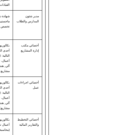
القيادات
مدير شئون
شهادة دك
المدارس والطلاب
ماجستير
تخصص ال
أخصائي مكتب
بكالوري
إدارة المشاريع
أحدى ا
التالية: (
أعمال، 
آلي, هند
مشاريع 
أخصائي اجراءات
بكالوري
عمل
أحدى ا
التالية: (
أعمال، 
آلي, هند
مشاريع)
أخصائي التخطيط
بكالوريو
والتقارير المالية
أعمال 
(محاسبة 