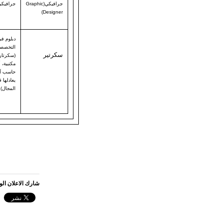
جرافيكي(Graphic
جرافيكي
Designer)
دبلوم ف
التخصص
سكرتير
(سكرتاري
مكتبية، 
حاسب آل
يعادلها
المجال)
شارك الاعلان ال