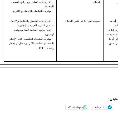
المجال
– القدرة على التعامل مع برامج التصميم
المختلفة
– مهارات التواصل والتعامل مع الفريق
ي أحدى
خبرة سنتين (2) في نفس المجال.
– القدرة على التنسيق والمتابعة والاتصال.
ات:
– إتقان اللغتين العربية والإنجليزية.
ة، إدارة
– إتقان برامج المكتبية (ميكروسوفت
أو تطبيقات
أوفيس).
ي أو ما
– مهارات استخدام الحاسب الآلي، الإلمام
 في نفس
باستخدام الحاسب الآلي، ويفضل أن يحمل
ICDL
رخصة
وظيفي :
WhatsApp
Telegram