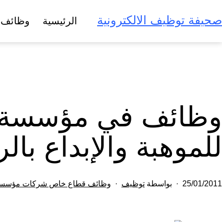
لتخطي
صحيفة توظيف الالكترونية
الرئيسية
وظائف 
لى
لمحتوى
وظائف في مؤسسة ال
للموهبة والإبداع بال
تم
مصنف
25/01/2011
بواسطة
توظيف
وظائف قطاع خاص شركات مؤسس
النشر
كـ
في