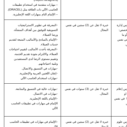
– مهارات متقدمة في استخدام تطبيقات
الحاسب الآلي ذات العلاقة مثل (ORACEL).
– الإلمام التام بمهارات اللغة الإنجليزية.
س إدارة
خبرة لا تقل عن (2) سنتين في نفس
-المعرفة في تطوير الاستراتيجيات
تخصص:
المجال
التسويقية للتوفيق بين أهداف المنشأة،
 ما
ورضا العملاء.
 في نفس
-الإلمام بالمبادئ والأساليب المتبعة لتقديم
.
خدمات العملاء.
-المعرفة بأحدث الأساليب لتقييم احتياجات
العملاء، والالتزام بجودة تقديم الخدمة،
وتقييم مستوى الرضا لدى المستفيدين
وتلبية احتياجاتهم.
-مهارات في التنسيق والاتصال.
-إتقان اللغتين العربية والإنجليزية.
-مهارات استخدام الحاسب الآلي
وس إعلام
خبرة لا تقل عن (3) سنوات في نفس
-مهارات عالية في التنسيق والمتابعة.
او
المجال.
-مهارات في الاتصال.
ها في نفس
-الإلمام باللغة الإنجليزية.
الإلمام في مهارات في تطبيقات الحاسب
الآلي
وس علوم
خبرة لا تقل عن (2) سنتين في نفس
-الإلمام في مهارات في تطبيقات الحاسب
و تقنية
المجال
الآلي