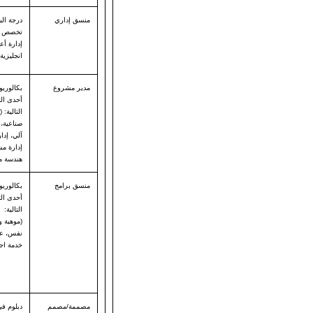
منسق إداري
درجة ال
تخصص ع
إدارة أع
انجليزية 
مدير مشروع
بكالوري
أحدى ا
التالية: 
صناعية،
آلي، إدا
إدارة مش
هندسة مد
منسق برامج
بكالوري
أحدى ا
التالية:
(موهبة و
نفس، عل
خدمة اجت
مصممة/مصمم
دبلوم ف