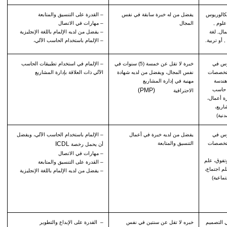
بكالوريوس
يفضل من له خبرة سابقة في نفس
– القدرة على التنسيق والمتابعة
لوم ,
المجال
– مهارات في الاتصال
مال, لغة
– يفضل من لديه الإلمام باللغة الإنجليزية
, أو تربية.
– الإلمام باستخدام الحاسب الآلي،
وس في
خبرة لا تقل عن خمسة (5) سنوات في
– الإلمام في استخدام تطبيقات الحاسب
لتخصصات
نفس المجال، ويفضل من لديه شهادة
الآلي ذات العلاقة بإدارة المشاريع
(هندسة
مهنية في إدارة المشاريع
 حاسب
(PMP)
الاحترافية
رة أعمال،
اريع،
نية)
وس في
يفضل من لديه خبرة في أعمال
– الإلمام باستخدام الحاسب الآلي، ويفضل
لتخصصات
التنسيق والمتابعة
ICDL
أن يحمل رخصة
– مهارات في الاتصال
تفوق، علم
– القدرة على التنسيق والمتابعة
م اجتماع،
– يفضل من لديه الإلمام باللغة الإنجليزية
ماعية)
ي التصميم
خبره لا تقل عن سنتين في نفس
– القدرة على الإبداع والتطوير