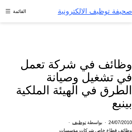
لتخطي
صحيفة توظيف الالكترونية
القائمة
لى
لمحتوى
وظائف في شركة تعمل
في تشغيل وصيانة
الطرق في الهيئة الملكية
بينبع
تم
24/07/2010
بواسطة
توظيف
النشر
مصنف
وظائف قطاع خاص شركات مؤسسات