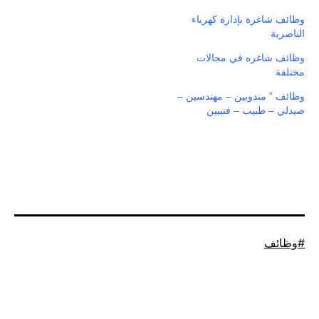
وظائف شاغرة بإدارة كهرباء
الناصرية
وظائف شاغره في مجالات
مختلفة
وظائف ” مندوبين – مهندسين –
صيدلي – طبيب – فنييين
موسوم
وظائف
كـ