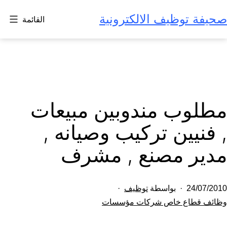
لتخطي
صحيفة توظيف الالكترونية
القائمة
لى
لمحتوى
مطلوب مندوبين مبيعات
, فنيين تركيب وصيانه ,
مدير مصنع , مشرف
تم
24/07/2010
بواسطة
توظيف
النشر
مصنف
وظائف قطاع خاص شركات مؤسسات
كـ
في