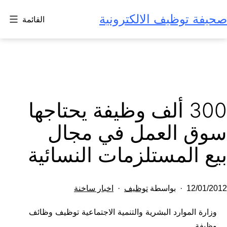
لتخطي
صحيفة توظيف الالكترونية
القائمة
لى
لمحتوى
300 ألف وظيفة يحتاجها
سوق العمل في مجال
بيع المستلزمات النسائية
تم
مصنف
12/01/2012
بواسطة
توظيف
اخبار ساخنة
النشر
كـ
وزارة الموارد البشرية والتنمية الاجتماعية توظيف وظائف
في
وظيفة