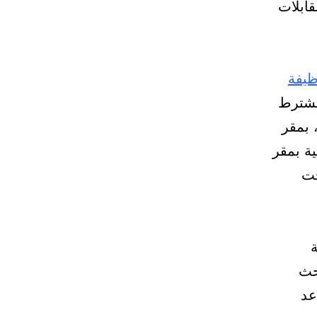
ابلات
يفة
يشترط
 بمقر
ية بمقر
حت
 40 وظيفة
حث
عد