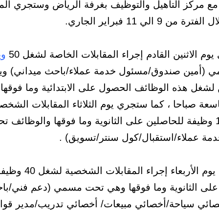
مع مركز التأهيل والتوظيف بغرفة الرياض وستجري المق
من 9 الي 11 فبراير الجاري.
وم الاثنين القادم إجراء المقابلات الخاصة لشغل 50
وظ
 (أمين صندوق/مسئول خدمة عملاء/باحث ميداني) و
 لشغل هذه الوظائف الحصول على الابتدائية وما فوقها،
اسعة صباحا ، كما ستجري يوم الثلاثاء المقابلات الشخص
لشغل 100 وظيفة للحاصلين على الثانوية وما فوقها والوظائف ت
ة عملاء/استقبال/كول سنتر/تسويق) .
فيما سيتم يوم الأربعاء إجراء المقابلات الشخصية لشغل
على الثانوية وما فوقها وهي تحت مسمي (دعم فني/با
صائي سياحة/أخصائي مبيعات/ أخصائي تدريب/مدير قوا