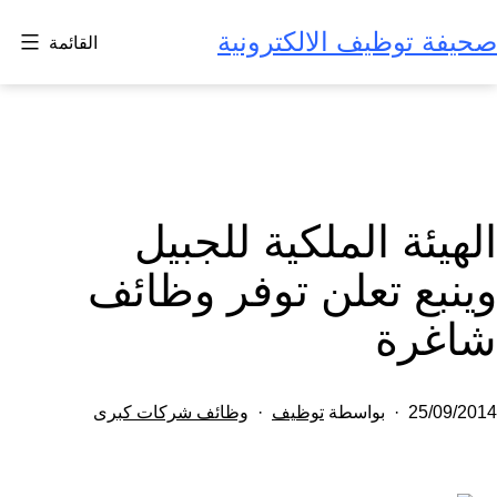
لتخطي
صحيفة توظيف الالكترونية
القائمة
لى
لمحتوى
الهيئة الملكية للجبيل
وينبع تعلن توفر وظائف
شاغرة
تم
مصنف
25/09/2014
بواسطة
توظيف
وظائف شركات كبرى
النشر
كـ
في