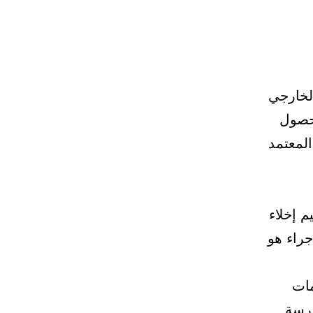
لخارجي
لحصول
لمعتمد
م إخلاء
راء هو
مات
درسة