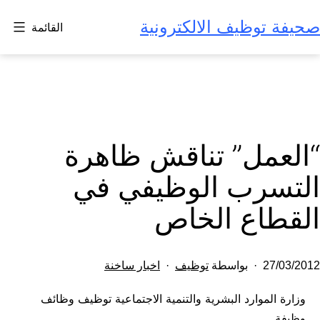
لتخطي
صحيفة توظيف الالكترونية
القائمة
لى
لمحتوى
“العمل” تناقش ظاهرة
التسرب الوظيفي في
القطاع الخاص
تم
مصنف
27/03/2012
بواسطة
توظيف
اخبار ساخنة
النشر
كـ
وزارة الموارد البشرية والتنمية الاجتماعية توظيف وظائف
في
وظيفة