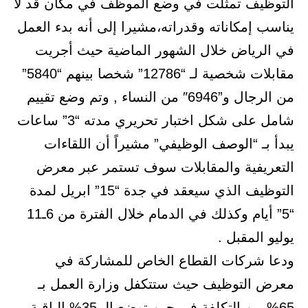
التوظيف تمثلت في وضع الموظف في مكان قد لا
يناسب إمكاناته وقدراته،مشيرا إلى أنه بدء العمل
في الرياض خلال الشهور الماضية حيث أجريت
مقابلات شخصية لـ “12786” شخصا بينهم “5840”
من الرجال و”6946″ من النساء , وتم وضع تقييم
شامل على شكل اختبار تحريري مدته “3” ساعات
يبدأ بـ “الوصف الوظيفي” مشيراً أن اللقاءات
التعريفية والمقابلات سوف تستمر عبر معرض
التوظيف الذي سيعقد في جدة “15” ابريل لمدة
“5” أيام وكذلك في الدمام خلال الفترة من 6ـ11
يوليو المقبل .
ودعا شركات القطاع الخاص للمشاركة في
معرض التوظيف حيث ستتكفل وزارة العمل بـ
65% من التكلفة في حين توضع الـ 35% الباقية