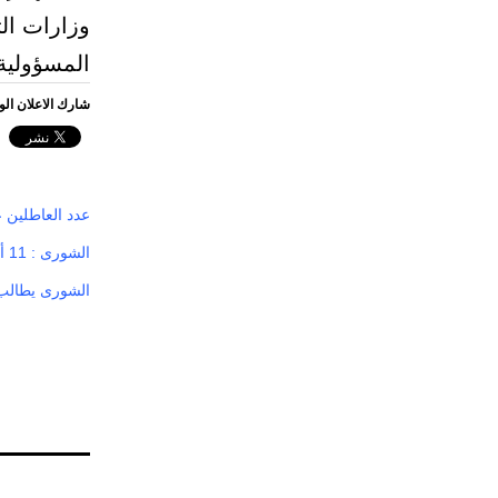
وزارات الت
المسؤولية 
شارك الاعلان ال
عدد العاطلين 
الشورى : 11 ألف عاطل من خريجي كليات ومعاهد «التقنية» ينضمون لـ«حافز»
الشورى يطالب 