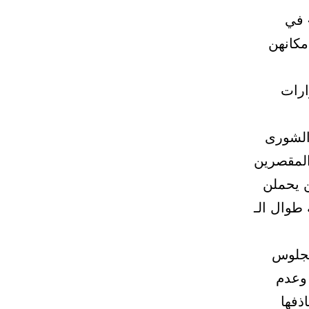
 في
مكانهن
ارات
الشورى
المقصرين
 يحملن
طوال الـ
لجلوس
وعدم
ذفها