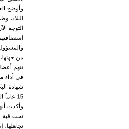
وأوضح الع
البلاد، وط
التوجه الآ
استضافتهن
والمسؤولي
من جهتها،
تتهم أعضا
في أداء م
شهادة الب
15 عاماً الماضية.
وأكدت أنه
تحت قبة ا
تجاهلها، 