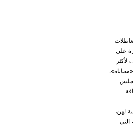
عاطلات
رة على
 لأكثر
مجلس
فة
ة لهن،
 التي