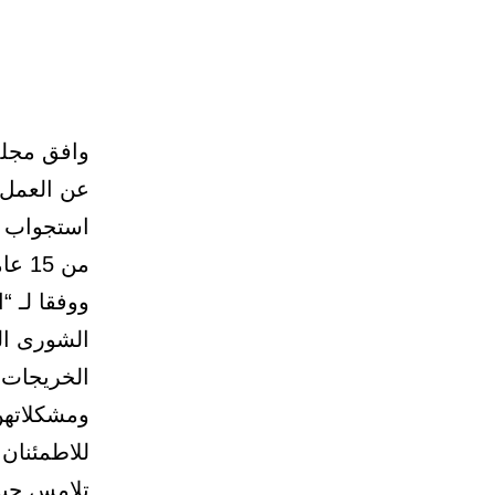
وافق مجل
عن العمل 
استجواب ا
من 15 عاماً، ويشاهدن بأنفسهن آلية مساءلة المقصرين من دون «محاباة».
ووفقا لـ 
الشورى ال
الخريجات،
ومشكلاتهن 
للاطمئنان 
تلامس حيات