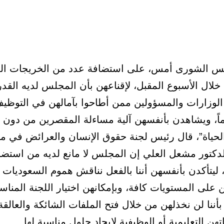
س الشورى أمس، على استضافة عدد من الخريجات ال
خلال الأسبوع المقبل، لإقناعهن بأن المجلس لديه القد
لوزارات والمسؤولين ممن أطاحوا بآمالهن في التوظيف
“الحياة”، قال رئيس لجنة حقوق الإنسان والعرائض في 
دكتور مشعل العلي إن المجلس لا مانع لديه من استضا
 ليتأكدن بأنفسهن أننا بالفعل نناقش هموم السعوديات
على المستويات كافة، وبإمكانهن اختيار اللجنة المناسب
بأننا لن نخذلهن من خلال فتح الملفات الشائكة والعالقة
هن التعليمية أو الوظيفية لإيجاد حلول مناسبة لها.