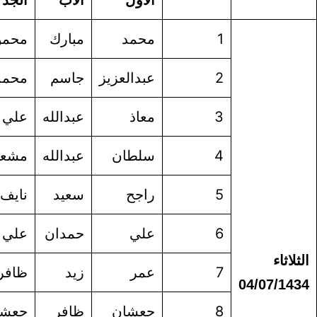
الأول
الأب
الجد
العائلة
محمد
مبارك
محمود
ال عبيد
عبدالعزيز
جاسم
محمد
اليوسف
معاذ
عبدالله
علي
الراجحي
سلطان
عبدالله
مشعل
الحربي
راجح
سعيد
نايف
المسعري
علي
حمدان
علي
نزهان
عمر
زيد
ظافر
الدوسري
جعشان
ظافر
جعشان
القحطاني