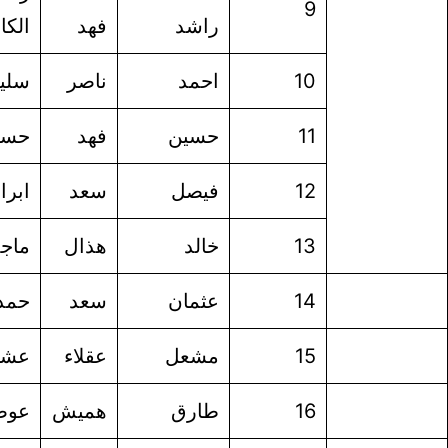
راشد
فهد
الكاشوخ
الدوسري
احمد
ناصر
سليمان
الشيبان
حسين
فهد
حسين
البواردي
فيصل
سعد
ابراهيم
الخريجي
خالد
هذال
ماجد
القحطاني
عثمان
سعد
حمد
الخالدي
مشعل
عقلاء
عشوي
الشمري
طارق
هميش
عوضه
الغامدي