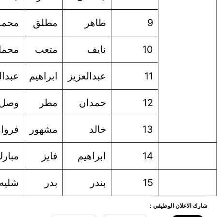
طاهر
مطلق
محمد
العنزي
نايف
متعب
محماس
الدوسري
عبدالعزيز
ابراهيم
عبدالله
الجماز
حمدان
مطر
وصل
المطيري
خالد
مشهور
فروان
العنزي
ابراهيم
فايز
مبارك
الدوسري
بندر
بدر
شليه
المطيري