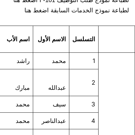
أ اضغط هنا
 السابقة اضغط هنا
اسم
الاسم الأول
اسم الأب
اسم الجد
العائلة
محمد
راشد
ابراهيم
العمر
آل
عبدالله
مبارك
مرضي
مرضي
سيف
محمد
عبدالله
آل سيف
عبدالناصر
محمد
صالح
الجربوع