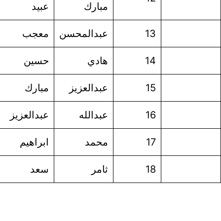
مبارك
عبيد
سعيد
مطيرة
عبدالمحسن
معجب
محسن
الحربي
هادي
حسين
محمد
شامي
عبدالعزيز
مبارك
محمد
آل صافي
عبدالله
عبدالعزيز
مبارك
آل صافي
محمد
ابراهيم
عبدالله
ال حسن
ثامر
سعد
ناصر
الصويغ