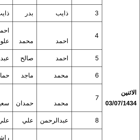
ذايب
بدر
ذايب
المطيري
احمد ال
احمد
محمد
علوان
الدوسري
احمد
صالح
عبدالله
الحميد
محمد
ماجد
حماد
الودعاني
ال
محمد
حمدان
سعيد
مطيره
عبدالرحمن
علي
علي
هزازي
راشد