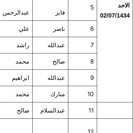
آل
فايز
عبدالرحمن
محمد
بوشويه
ناصر
علي
عبدالعزيز
العسكر
عبدالله
راشد
فراج
الدوسري
صالح
محمد
عمر
الخرشت
عبدالله
ابراهيم
عبدالله
الخضر
مبارك
محمد
مبارك
الدوسري
عبدالسلام
صالح
محمد
الجربوع
ال