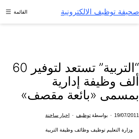
لتخطي
صحيفة توظيف الالكترونية
القائمة
لى
لمحتوى
“التربية” تستعد لتوفير 60
ألف وظيفة إدارية
بمسمى «بائعة مقصف»
تم
مصنف
19/07/2011
بواسطة
توظيف
اخبار ساخنة
النشر
كـ
وزارة التعليم توظيف وظائف وظيفة التربية
في