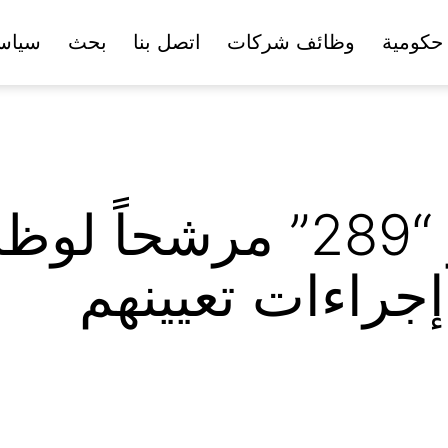
حكومية
وظائف شركات
اتصل بنا
بحث
سياس
ديوان المظالم يدعو “289” 
جراءات تعيينهم