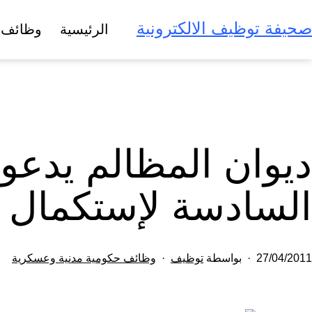
لتخطي
صحيفة توظيف الالكترونية
الرئيسية
وظائف 
لى
لمحتوى
السادسة لإستكمال إ
تم
مصنف
27/04/2011
بواسطة
توظيف
وظائف حكومية مدنية وعسكرية
النشر
كـ
في