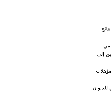
تائج
سمي
ين إلى
مؤهلات
 للديوان.