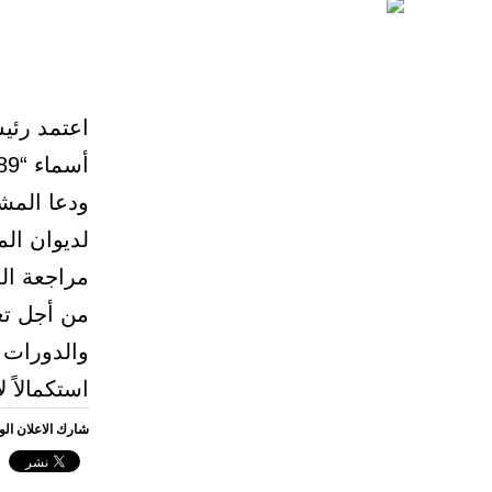
اعتمد رئيس
أسماء “289” مرشحا لوظائف بالمرتبة السادسة في الديوان.
ودعا المش
لديوان ال
مراجعة الم
من أجل تع
والدورات للمطاب
استكمالاً 
شارك الاعلان ال