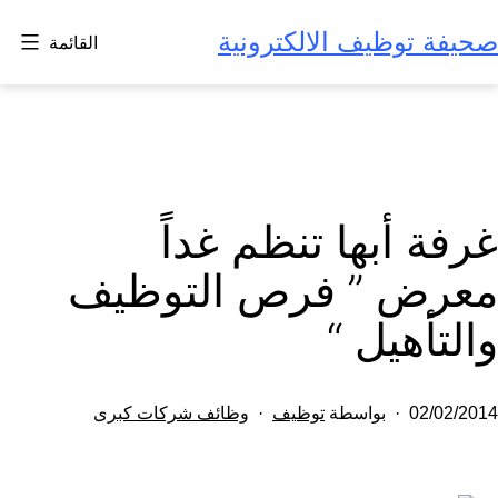
لتخطي
صحيفة توظيف الالكترونية
القائمة
لى
لمحتوى
غرفة أبها تنظم غداً
معرض ” فرص التوظيف
والتأهيل “
تم
مصنف
02/02/2014
بواسطة
توظيف
وظائف شركات كبرى
النشر
كـ
في