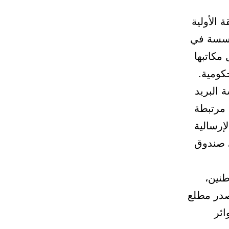
 الأولية
مؤسسة في
مكاتبها
كومية.
 البريد
 مرتبطة
إرسالية
ي صندوق
طنين،
صدر مطلع
 للدوائر