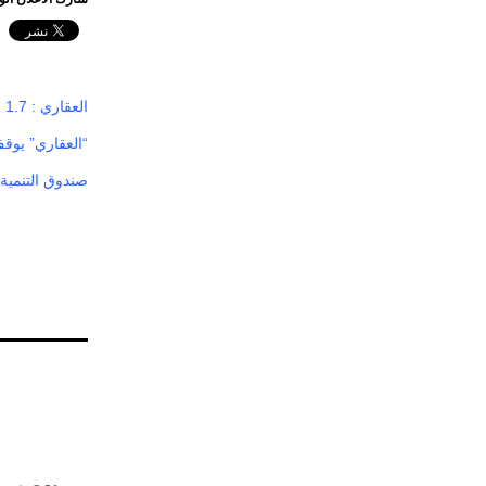
العقاري : 1.7 مليون طلب قرض بدون أرض .. والمطابقة خلال أيام
“العقاري” يوق
صندوق التنمية 