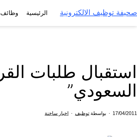
لتخطي
صحيفة توظيف الالكترونية
الرئيسية
وظائف 
لى
لمحتوى
استقبال طلبات القرو
السعودي”
تم
مصنف
17/04/2011
بواسطة
توظيف
اخبار ساخنة
النشر
كـ
في