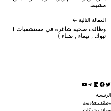
مشيط
المقالة التالية
وظائف صحية شاغرة في مستشفيات (
تبوك , تيماء , ضباء )
ويتر
لينكد إن
فيسبوك
تيليجرام
يوتيوب
الرئيسية
وظائف حكومية
وظائف شركات