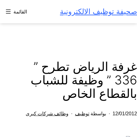
لتخطي
صحيفة توظيف الالكترونية
القائمة
لى
لمحتوى
غرفة الرياض تطرح ”
336 ” وظيفة للشباب
بالقطاع الخاص
تم
مصنف
12/01/2012
بواسطة
توظيف
وظائف شركات كبرى
النشر
كـ
في