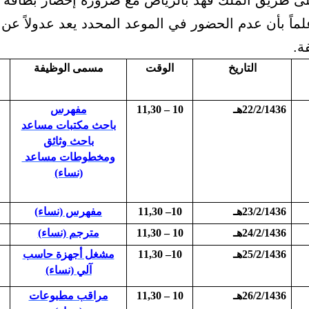
لى طريق الملك فهد بالرياض مع ضرورة إحضار بطاقة ا
لماً بأن عدم الحضور في الموعد المحدد يعد عدولاً عن 
ة.
التاريخ
الوقت
مسمى الوظيفة
22/2/1436هـ
10 – 11,30
مفهرس
باحث مكتبات مساعد
باحث وثائق
ومخطوطات مساعد
(نساء)
23/2/1436هـ
10– 11,30
مفهرس (نساء)
24/2/1436هـ
10 – 11,30
مترجم (نساء)
25/2/1436هـ
10– 11,30
مشغل أجهزة حاسب
آلي (نساء)
26/2/1436هـ
10 – 11,30
مراقب مطبوعات