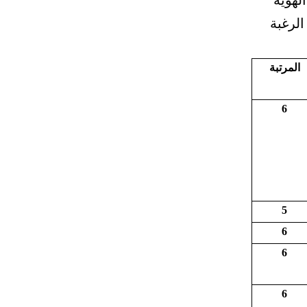
لهوية
الرغبة
المرتبة
6
5
6
6
6