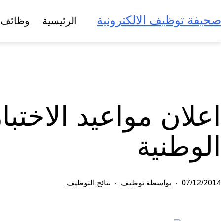
لتخطي
صحيفة توظيف الالكترونية
الرئيسية
وظائف 
لى
لمحتوى
اعلان مواعيد الاختب
الوطنية
تم
مصنف
07/12/2014
بواسطة
توظيف
نتائج التوظيف
النشر
كـ
في