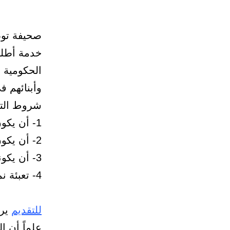
صحيفة توظ
خدمة أطلق
الحكومية 
وأبنائهم ف
شروط التس
1- أن يكون المتقدم – المتقدمة سعودي الجنسية .
2- أن يكون العمر ما بين 18 و لا يزيد عن 55 عاماً .
3- أن يكونوا ممن يشملهم الضّمان الإجتماعي .
4- تعبئة نموذج التسيجل بالخدمة عبر الرابط الموضح أدناه .
للتقديم
يرج
علماً أن ا