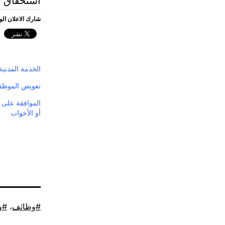
استحقاق ال
شارك الاعلان ال
الخدمة المدني
تعويض الموظفا
الموافقة على إج
أو الأخوات
موسوم
وظائف
،
و
كـ