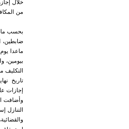
خلال إجازة
من المكافأ
بحسب ما و
ضابطين، ا
ماعدا يوم 
بيومين، وا
التكليف مب
تاريخ نهاي
إجازات عاد
وأضافت ال
التنازل إس
والقضائية،