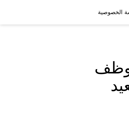
ة الخصوصية
موظف
يد