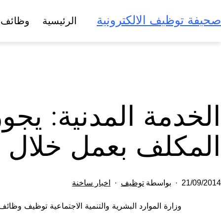
لتخطي
صحيفة توظيف الالكترونية
الرئيسية
وظائف 
لى
لمحتوى
الخدمة المدنية: يج
المكلف بعمل خلال إج
تم
مصنف
21/09/2014
بواسطة
توظيف
اخبار ساخنة
النشر
كـ
وزارة الموارد البشرية والتنمية الاجتماعية توظيف وظائ
في