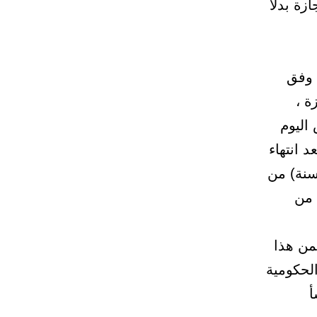
ة بدلاً
 وفق
ة ،
اليوم
 انتهاء
(سنة) من
 من
من هذا
الحكومية
أ