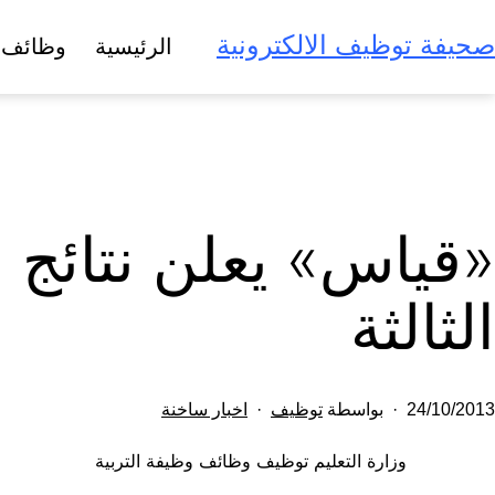
لتخطي
صحيفة توظيف الالكترونية
الرئيسية
وظائف 
لى
لمحتوى
«قياس» يعلن نتائج ا
الثالثة
تم
مصنف
24/10/2013
بواسطة
توظيف
اخبار ساخنة
النشر
كـ
وزارة التعليم توظيف وظائف وظيفة التربية
في