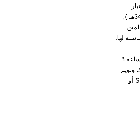
بار
كفايات المعلمات بدءاً من تعيينات العام الدراسي القادم ( 34/1435هـ ),
لمين
اسبة لها.
ملاحظاتهم من خلال قسم الاتصال على الرقم 920001170 من الساعة 8
ك ​وتويتر
@QiyasOnline​, إضافة إلى البريد الإلكتروني Support@qiyas.org أو