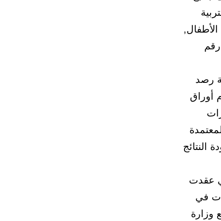
ربية
 الأطفال,
رقم
ية رصد
م أوراق
رات
لمعتمدة
 النتائج
تي عقدت
ات في
 وزارة