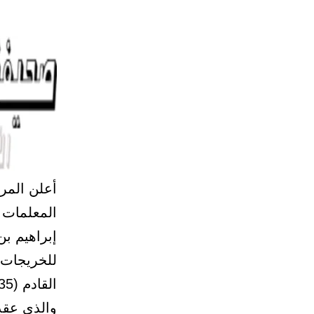
المعلمات ل
إبراهيم بن
للخريجات ا
القادم (34/1435هـ)