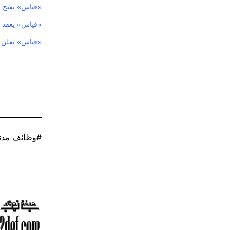
«قياس» يفتح ال
«قياس» يعقد اختب
«قياس» يعلن نت
موسوم
وظائف مدن
كـ