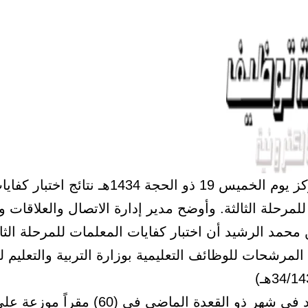
أعلن المركز يوم الخميس 19 ذو الحجة 1434هـ نتائج اختبار ك
لمرحلة الثالثة. وأوضح مدير إدارة الاتصال والعلاقات وا
 محمد الرشيد أن اختبار كفايات المعلمات للمرحلة الثال
لمرشحات للوظائف التعليمية بوزارة التربية والتعليم ل
والذي عقد في شهر ذو القعدة الماضي في (60) مقر