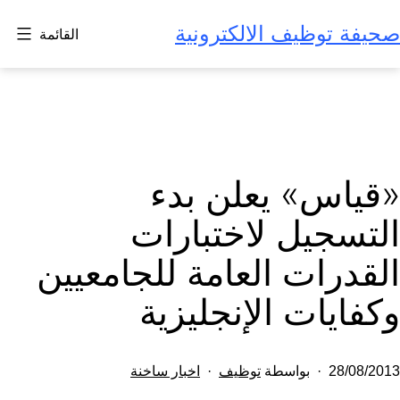
لتخطي
صحيفة توظيف الالكترونية
القائمة
لى
لمحتوى
«قياس» يعلن بدء
التسجيل لاختبارات
القدرات العامة للجامعيين
وكفايات الإنجليزية
تم
مصنف
28/08/2013
بواسطة
توظيف
اخبار ساخنة
النشر
كـ