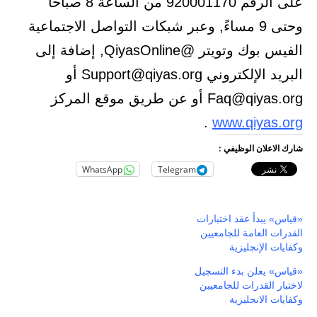
على الرقم 920001170 من الساعة 8 صباحاً
وحتى 9 مساءً, وعبر شبكات التواصل الاجتماعية
الفيس بوك وتويتر @QiyasOnline, إضافة إلى
البريد الإلكتروني Support@qiyas.org أو
Faq@qiyas.org أو عن طريق موقع المركز
.
www.qiyas.org
شارك الاعلان الوظيفي :
WhatsApp
Telegram
«قياس» يبدأ عقد اختبارات
القدرات العامة للجامعيين
وكفايات الإنجليزية
«قياس» يعلن بدء التسجيل
لاختبار القدرات للجامعيين
وكفايات الانجليزية