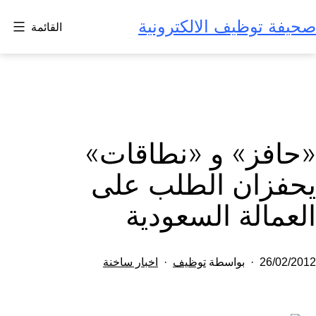
لتخطي
صحيفة توظيف الالكترونية
القائمة
لى
لمحتوى
«حافز» و «نطاقات»
يحفزان الطلب على
العمالة السعودية
تم
مصنف
26/02/2012
بواسطة
توظيف
اخبار ساخنة
النشر
كـ
في