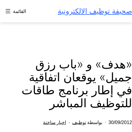
لتخطي
صحيفة توظيف الالكترونية
القائمة
لى
لمحتوى
«هدف» و «باب رزق
جميل» يوقعان اتفاقية
في إطار برنامج طاقات
للتوظيف المباشر
تم
مصنف
30/09/2012
بواسطة
توظيف
اخبار ساخنة
النشر
كـ