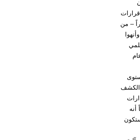
ن
قرارات
يراً – من
أنهوا
لمي
ام
ستوى
: الكشف
ارات
 أنه
ستكون