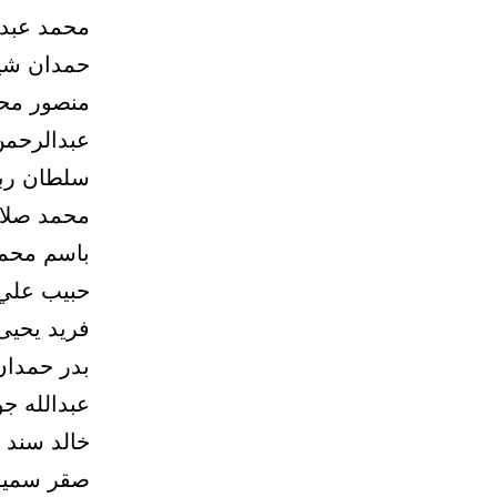
محمد عبدا
حمدان شين
منصور محم
عبدالرحمن
سلطان ربا
محمد صلاح
باسم محم
حبيب علي
فريد يحيى
بدر حمدان
عبدالله ج
خالد سند 
صقر سمير