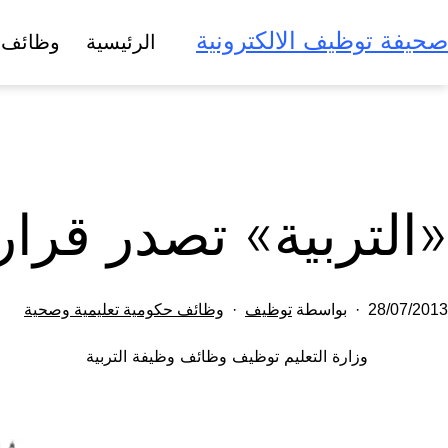
لتخطي
صحيفة توظيف الالكترونية
الرئيسية
وظائف 
لى
لمحتوى
«التربية» تصدر قرارات تعيي
تم
مصنف
28/07/2013
بواسطة
توظيف
وظائف حكومية تعليمية وصحية
النشر
كـ
وزارة التعليم توظيف وظائف وظيفة التربية
في