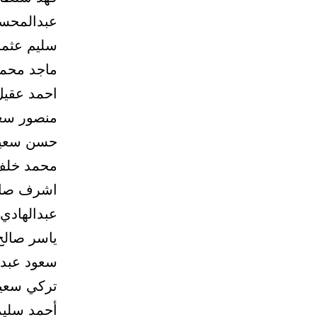
عبدالمحسن
سليم عثما
ماجد محم
احمد عقيل
منصور سعد
حسن سعيد
محمد خلف
اشرف صال
عبدالهادي
ياسر صالح
سعود عبدال
تركي سعيد
أحمد سليم