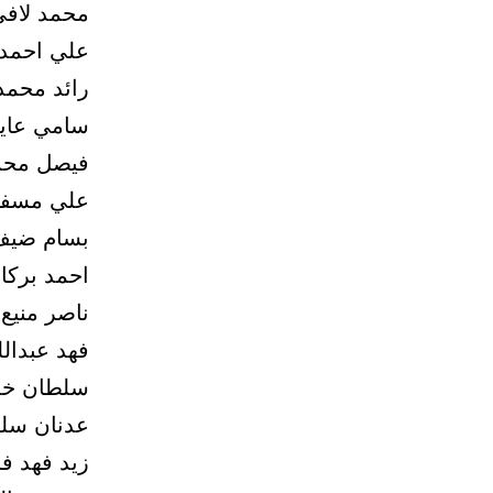
محمد لافي
علي احمد 
رائد محمد 
سامي عايض
فيصل محم
علي مسفر
بسام ضيف 
احمد بركا
ناصر منيع
فهد عبدال
سلطان خم
عدنان سلي
زيد فهد ف