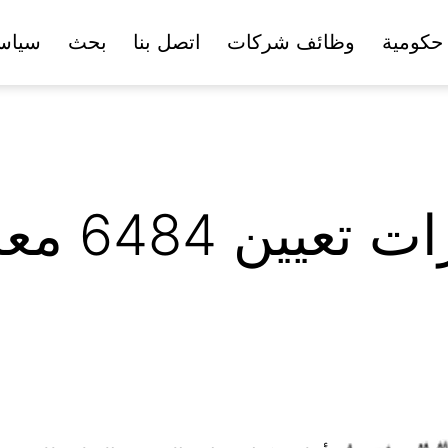
حكومية
وظائف شركات
اتصل بنا
بحث
سياس
ن 6484 معلماً