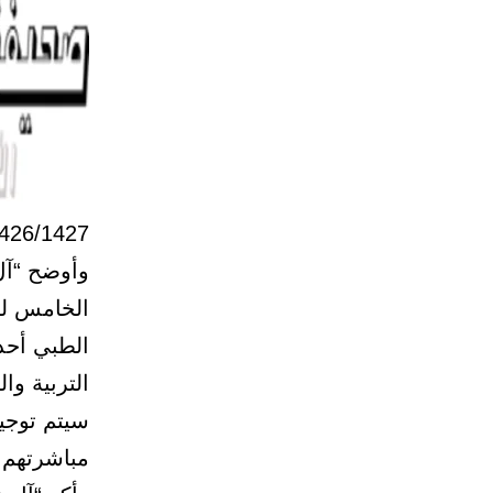
1426/1427هـ، البالغ عددهم 179 مع
وأوضح “آل
الخامس لحم
الطبي أحد 
التربية وال
سيتم توجيه
مباشرتهم في ا