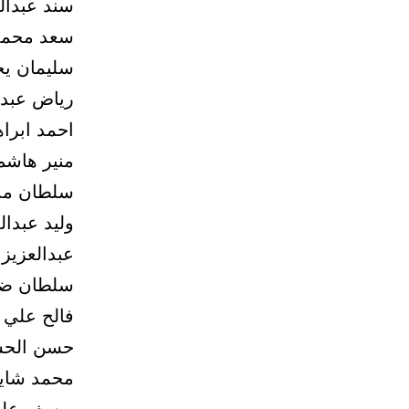
سند عبدال
سعد محمد
سليمان يحيى 0 ا
رياض عبدا
احمد ابرا
منير هاشم
سلطان مذ
وليد عبدال
عبدالعزيز
سلطان ضيف
فالح علي ع
حسن الحس
محمد شايع