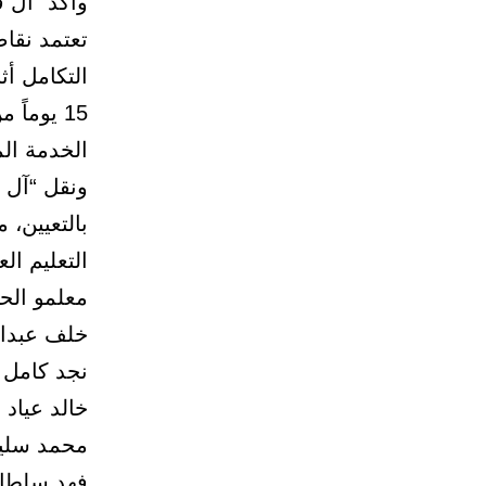
وأكد “آل 
تعتمد نقا
التكامل أث
15 يوماً
الخدمة الم
ونقل “آل ف
بالتعيين،
التعليم الع
معلمو الح
خلف عبدال
نجد كامل 
خالد عياد 
محمد سليم
فهد سلطان