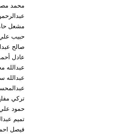
محمد مصط
عبدالرحمن 
مشعل حامد
حبيب علي
صالح عبدا
عادل أحمد
عبدالله م
عبدالله س
عبدالمحس
تركي مفلح
حمود علي
تميم عبدال
فيصل احم