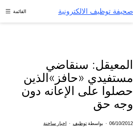
لتخطي
صحيفة توظيف الالكترونية
القائمة
لى
لمحتوى
المعيقل: سنقاضي
مستفيدي «حافز»الذين
حصلوا على الإعانه دون
وجه حق
تم
مصنف
06/10/2012
بواسطة
توظيف
اخبار ساخنة
النشر
كـ