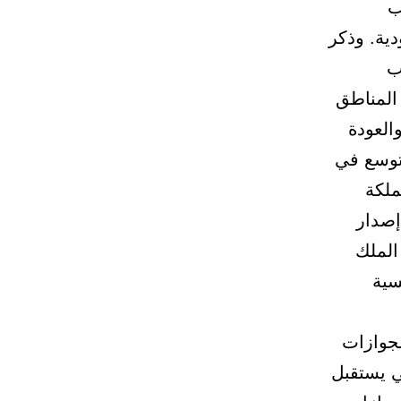
ب
ية. وذكر
ب
 المناطق
العودة
لتوسع في
ملكة
إصدار
الملك
سية
جوازات
ي يستقبل