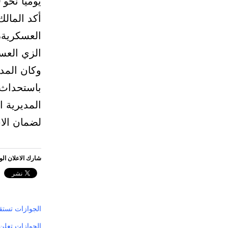
أكد المالك
العسكرية، 
الزي العس
وكان المدير
باستحداث 
المديرية ا
لضمان الاس
شارك الاعلان ال
الجوازات تستقط
الجوازات تعلن ف