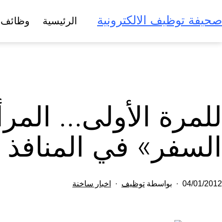
لتخطي
صحيفة توظيف الالكترونية
الرئيسية
وظائف 
لى
لمحتوى
للمرة الأولى… المر
السفر» في المنافذ ا
تم
مصنف
04/01/2012
بواسطة
توظيف
اخبار ساخنة
النشر
كـ
في