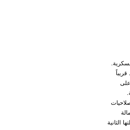
عسكرية.
ريباً
على
.
صلاحيات
الة
ا الثانية