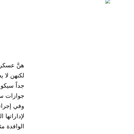
هنَّ عسكر
لكنهن لا ي
جداً سيكو
جوازات سف
وفي إجراء 
لإداراتها 
الوافدة مث