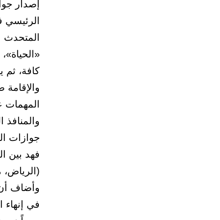
إصدار جوا
الرئيسي ف
المتحدث ب
«الحياة»، 
كافة، ثم ي
والإقامة 
المهمات ع
والمنافذ ا
جوازات ال
فهد بين ا
(الرياض، م
وأضاف أن 
في إنهاء 