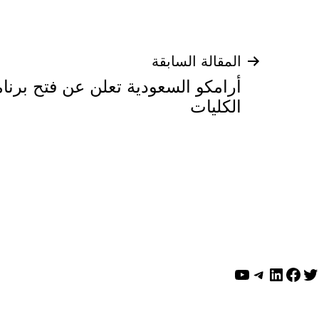
تصفّح
المقالة السابقة
أرامكو السعودية تعلن عن فتح برنا
المقالات
الكليات
ويتر
لينكد إن
فيسبوك
تيليجرام
يوتيوب