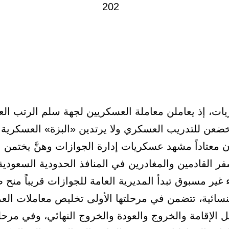
يات، إذ يعاملن معاملة العسكريين لجهة سلم الرتب ال
خضعن للتدريب العسكري ولا يرتدين «البزة» العسكرية. ق
ن معتاداً مشهد عسكريات إدارة الجوازات وهنَّ يختمن 
ر القادمين والمغادرين في المنافذ الحدودية السعودية
غير مسبوق تبدأ المديرية العامة للجوازات قريباً منح 
النسائية، تتضمن في مرحلتها الأولى تخليص معاملات العم
ل الإقامة والخروج والعودة والخروج النهائي، وفي مرحلته