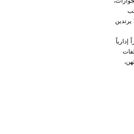
الجوازات،
تب
 يرتدين
إدارياً
ظفات
هن،