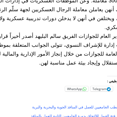
يومياً نحو 300 معاملة. وعن الموظفات العسكريات في إدارات 
 أنهن يعاملن معاملة الرجال العسكريين لجهة سلّم الر
ويختلفن في أنهن لا يدخلن دورات تدريبية عسكرية ولا
كري.
 العام للجوازات الفريق سالم البليهد أصدر أخيراً قراراً 
إدارة للإشراف النسوي، تتولى الجوانب المتعلقة بمو
لعامة للجوازات من خلال إنجاز الأمور الإدارية والمالية ل
تقلال وإيجاد بيئة عمل مناسبة لهن.
وظيفي :
WhatsApp
Telegram
ب الجامعيين للعمل في المنافذ الجوية والبحرية والبرية
تح القبول للالتحاق بدورة الجامعيين الثانية للعمل بالمنافذ