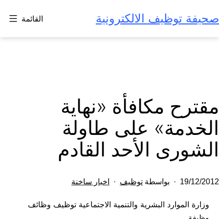
لتخطي
صحيفة توظيف الالكترونية
القائمة
لى
لمحتوى
مقترح مكافأة «نهاية
الخدمة» على طاولة
الشورى الأحد القادم
تم
مصنف
19/12/2012
بواسطة
توظيف
اخبار ساخنة
النشر
كـ
وزارة الموارد البشرية والتنمية الاجتماعية توظيف وظائف
في
وظيفة