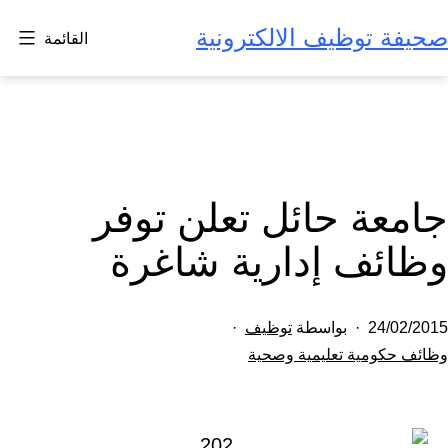
لتخطي
صحيفة توظيف الالكترونية
القائمة
لى
لمحتوى
جامعة حائل تعلن توفر
وظائف إدارية شاغرة
تم
24/02/2015
بواسطة
توظيف
النشر
مصنف
وظائف حكومية تعليمية وصحية
كـ
في