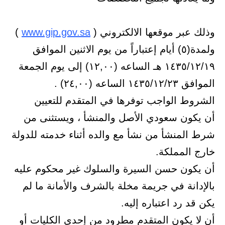
وذلك عبر موقعها الالكتروني (
www.gip.gov.sa
)
ولمدة(٥) أيام إعتباراً من يوم الاثنين الموافق
١٤٣٥/١٢/١٩ هـ الساعه (١٢,٠٠) إلى يوم الجمعة
الموافق ١٤٣٥/١٢/٢٣ الساعه (٢٤,٠٠) .
الشروط الواجب توفرها في المتقدم للتعيين
أن يكون سعودي الأصل والمنشأ ، ويستثنى من
شرط المنشأ من نشأ مع والده أثناء خدمته للدولة
خارج المملكة.
أن يكون حسن السيرة والسلوك غير محكوم عليه
بالإدانة في جريمة مخلة بالشرف والأمانة ما لم
يكن قد رد اعتباره إليه.
أن لا يكون المتقدم مطرود من إحدى الكليات أو