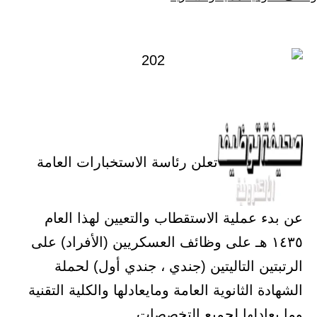
كـ
في
تعلن رئاسة الاستخبارات العامة
عن بدء عملية الاستقطاب والتعيين لهذا العام
١٤٣٥ هـ على وظائف العسكريين (الأفراد) على
الرتبتين التاليتين (جندي ، جندي أول) لحملة
الشهادة الثانوية العامة ومايعادلها والكلية التقنية
وما يعادلها لجميع التخصصات