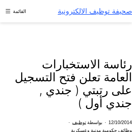
لتخطي
صحيفة توظيف الالكترونية
القائمة
لى
لمحتوى
رئاسة الاستخبارات
العامة تعلن فتح التسجيل
على رتبتي ( جندي ,
جندي أول )
تم
12/10/2014
بواسطة
توظيف
النشر
مصنف
وظائف حكومية مدنية وعسكرية