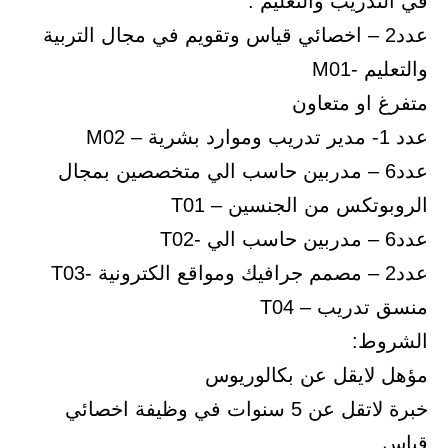
في التدريب والتعليم :
عدد2 – اخصائي قياس وتقويم في مجال التربية
والتعليم -M01
متفرغ او متعاون
عدد 1- مدير تدريب وموارد بشرية – M02
عدد6 – مدربين حاسب الي متخصصين بمجال
الروبوتكس من الجنسين – T01
عدد6 – مدربين حاسب الي -T02
عدد2 – مصمم جرافيك ومواقع الكترونية -T03
منسق تدريب – T04
الشروط:
مؤهل لايقل عن بكالوريوس
خبرة لاتقل عن 5 سنوات في وظيفة اخصائي
قياس