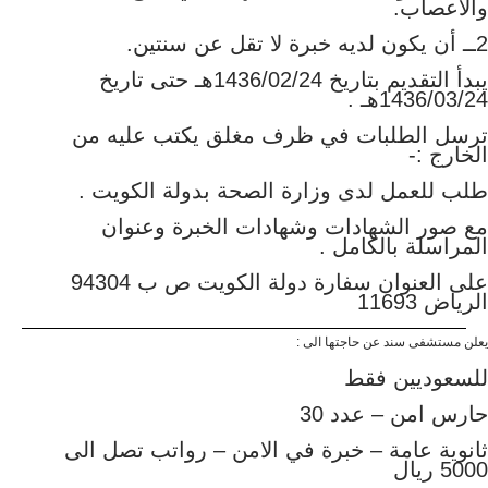
والأعصاب.
2ــ أن يكون لديه خبرة لا تقل عن سنتين.
يبدأ التقديم بتاريخ 1436/02/24هـ حتى تاريخ
1436/03/24هـ .
ترسل الطلبات في ظرف مغلق يكتب عليه من
الخارج :-
طلب للعمل لدى وزارة الصحة بدولة الكويت .
مع صور الشهادات وشهادات الخبرة وعنوان
المراسلة بالكامل .
على العنوان سفارة دولة الكويت ص ب 94304
الرياض 11693
يعلن مستشفى سند عن حاجتها الى :
للسعوديين فقط
حارس امن – عدد 30
ثانوية عامة – خبرة في الامن – رواتب تصل الى
5000 ريال