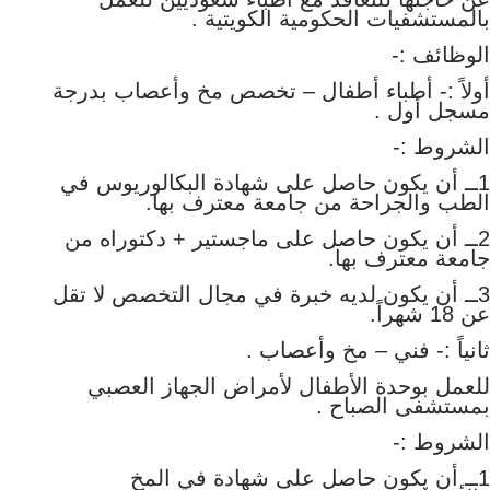
بالمستشفيات الحكومية الكويتية .
الوظائف :-
أولاً :- أطباء أطفال – تخصص مخ وأعصاب بدرجة
مسجل أول .
الشروط :-
1ــ أن يكون حاصل على شهادة البكالوريوس في
الطب والجراحة من جامعة معترف بها.
2ــ أن يكون حاصل على ماجستير + دكتوراه من
جامعة معترف بها.
3ــ أن يكون لديه خبرة في مجال التخصص لا تقل
عن 18 شهراً.
ثانياً :- فني – مخ وأعصاب .
للعمل بوحدة الأطفال لأمراض الجهاز العصبي
بمستشفى الصباح .
الشروط :-
1ــ أن يكون حاصل على شهادة في المخ