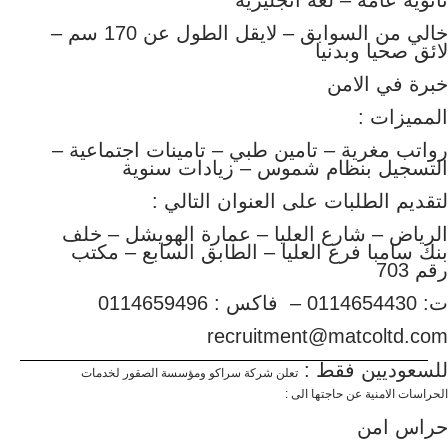
ثانوية عامة – لغة انجليزية
خالي من السوابق – لايقل الطول عن 170 سم –
لائق صحيا وبدنيا
خبرة في الامن
المميزات :
رواتب مغرية – تامين طبي – تامينات اجتماعية –
التسجيل بنظام شموس – زيادات سنوية
لتقديم الطلبات على العنوان التالي :
الرياض – شارع العليا – عمارة الهويشل – خلف
بنك سامبا فرع العليا – الطابق السابع – مكتب
رقم 703
ت: 0114654430 –
فاكس : 0114659496
recruitment@matcoltd.com
للسعوديين فقط :
تعلن شركة سراكو ومؤسسة الصقور لخدمات
الحراسات الامنية عن حاجتها الى :
حراس امن