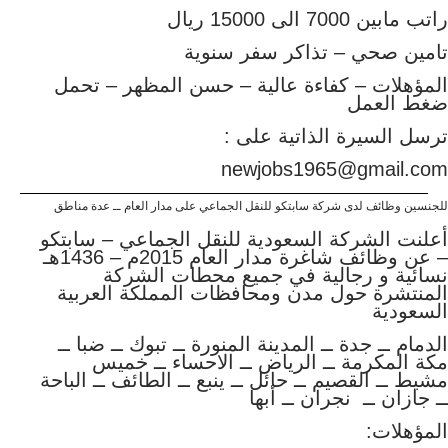
راتب مابين 7000 الى 15000 ريال
تامين صحي – تذاكر سفر سنوية
المؤهلات – كفاءة عالية – حسن المظهر – تحمل
ضغط العمل
ترسل السيرة الذاتية على :
newjobs1965@gmail.com
للجنسين وظائف لدى شركة سابتكو للنقل الجماعي على مدار العام ــ عدة مناطق
أعلنت الشركة السعودية للنقل الجماعي – سابتكو
– عن وظائف شاغرة مدار العام 2015م – 1436هـ
نسائية و رجالية
في جميع محطات الشركة
المنتشرة حول مدن ومحافظات المملكة العربية
السعودية
الدمام ــ جدة ــ المدينة المنورة ــ تبوك ــ ضبا ــ
مكة المكرمة ــ الرياض ــ الاحساء ــ خميس
مشيط ــ القصيم ــ حائل ــ ينبع ــ الطائف ــ الباحة
ــ جازان ــ
نجران ــ أبها
المؤهلات: