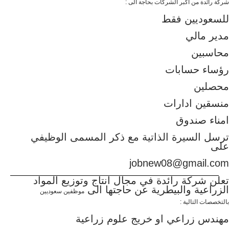
شركة رائدة من اكبر الشركات بحاجة الى :
للسعوديين فقط
مدير مالي
محاسبين
رؤساء حسابات
محصلين
منسقين ادارات
امناء صندوق
ترسل السيرة الذاتية مع ذكر المسمى الوظيفي
على
jobnew08@gmail.com
تعلن شركة رائدة في مجال انتاج وتوزيع المواد
الزراعية والبيطرية عن حاجتها الى
موظفين سعوديين
بالتخصصات التالية :
مهندس زراعي او خريج علوم زراعية