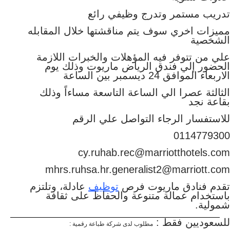
تدريب مستمر وتدرج وظيفي رائع
مميزات اخري سوف يتم مناقشتها خلال المقابله
الشخصية
علي من تتوفر فيه المؤهلات والخبرات اللازمة
الحضور إلي فندق الرياض ماريوت وذلك يوم
الاربعاء الموافق 24 ديسمبر بين الساعة
الثالثة عصرا الي الساعة التاسعة مساءاً وذلك
بقاعة نجد
للاستفسار الرجاء التواصل علي الرقم
0114779300
cy.ruhab.rec@marriotthotels.com
mhrs.ruhsa.hr.generalist2@marriott.com
تقدم فنادق ماريوت فرص
توظيف
عادلة، وتلتزم
باستخدام عمالة متنوعة والحفاظ على ثقافة
شمولية.
للسعوديين فقط :
مطلوب لدى شركة طباعة رقمية :