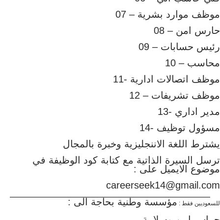
موظف موارد بشرية – 07
حارس امن – 08
رئيس حسابات – 09
محاسب – 10
موظف اتصالات ادارية -11
موظف تشريفات – 12
مدير اداري -13
مسؤول توظيف -14
يشترط اللغة الاننجليزية وخبرة بالمجال
ترسل السيرة الذاتية مع كتابة كود الوظيفة في
موضوع الايميل على :
careerseek14@gmail.com
مؤسسة وطنية بحاجة الى :
للسعوديين فقط :
حراس امن وسلامة