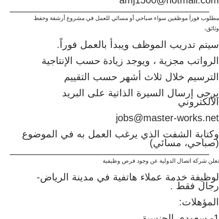
amj1500@hotmail.com
مطلوب فوراَ موظفين سواء صباحي أو مسائي للعمل في مشروع أرشفة وحفظ
وثائق،
سيتم تدريب الموظف ويبدأ بالعمل فوراً.
الرواتب مجزية ، ويوجد زيادة حسب الإنتاجية
الترسيم خلال ثلاث أشهر حسب التقييم
يرجى إرسال السيرة الذاتية على البريد
الألكتروني
jobs@master-works.net
وكتابة الشفت الذي يرغب العمل به في الموضوع
(صباحي، مسائي)
تعلن شركة اتصال الدولية عن وجود فرص وظيفية
لوظيفة خدمة عملاء هاتفية في مدينة الرياض-
رجال فقط .
المؤهلات:
1- سعودي الجنسية