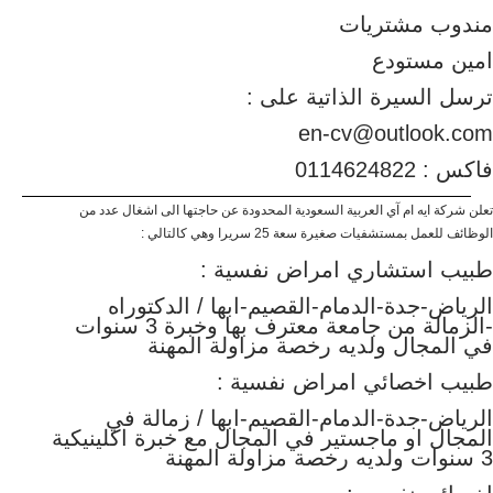
مندوب مشتريات
امين مستودع
ترسل السيرة الذاتية على :
en-cv@outlook.com
فاكس : 0114624822
تعلن شركة ايه ام آي العربية السعودية المحدودة عن حاجتها الى اشغال عدد من
الوظائف للعمل بمستشفيات صغيرة سعة 25 سريرا وهي كالتالي :
طبيب استشاري امراض نفسية :
الرياض-جدة-الدمام-القصيم-ابها / الدكتوراه
-الزمالة من جامعة معترف بها وخبرة 3 سنوات
في المجال ولديه رخصة مزاولة المهنة
طبيب اخصائي امراض نفسية :
الرياض-جدة-الدمام-القصيم-ابها / زمالة في
المجال او ماجستير في المجال مع خبرة اكلينيكية
3 سنوات ولديه رخصة مزاولة المهنة