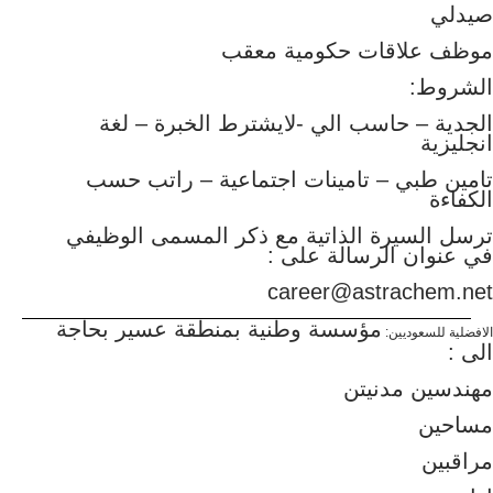
صيدلي
موظف علاقات حكومية معقب
الشروط:
الجدية – حاسب الي -لايشترط الخبرة – لغة
انجليزية
تامين طبي – تامينات اجتماعية – راتب حسب
الكفاءة
ترسل السيرة الذاتية مع ذكر المسمى الوظيفي
في عنوان الرسالة على :
career@astrachem.net
مؤسسة وطنية بمنطقة عسير بحاجة
الافضلية للسعوديين:
الى :
مهندسين مدنيتن
مساحين
مراقبين