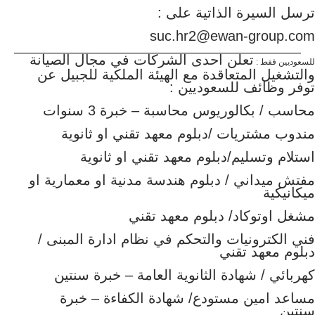
ترسل السيرة الذاتية على :
suc.hr2@ewan-group.com
تعلن احدى الشركات في مجال الصيانة
للسعوديين فقط :
والتشغيل المتعاقدة مع الهيئة الملكية للجبيل عن
توفر وظائف للسعوديين :
محاسب / بكالوريوس محاسبة – خبرة 3 سنوات
مندوب مشتريات /دبلوم معهد تقني او ثانوية
استلام وتسليم/دبلوم معهد تقني او ثانوية
مفتش ميداني / دبلوم هندسة مدنية او معمارية او
ميكانيكية
مشغل اوتوكاد/ دبلوم معهد تقني
فني الكترونيات والتحكم في نظام ادارة المبنى /
دبلوم معهد تقني
كهربائي / شهادة الثانوية العامة – خبرة سنتين
مساعد امين مستودع/ شهادة الكفاءة – خبرة
سنتين