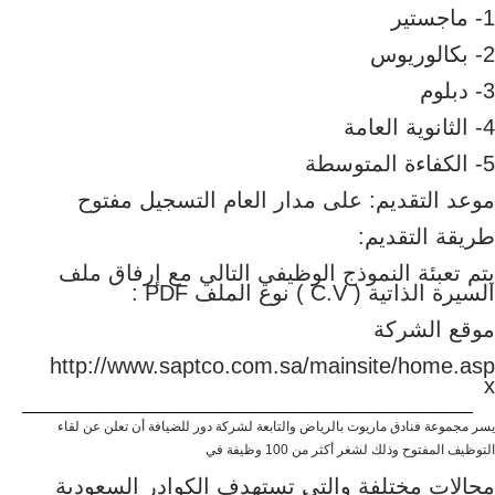
1- ماجستير
2- بكالوريوس
3- دبلوم
4- الثانوية العامة
5- الكفاءة المتوسطة
موعد التقديم:
على مدار العام التسجيل مفتوح
طريقة التقديم:
يتم تعبئة النموذج الوظيفي التالي مع إرفاق ملف
السيرة الذاتية ( C.V ) نوع الملف PDF :
موقع الشركة
http://www.saptco.com.sa/mainsite/home.asp
x
يسر مجموعة فنادق ماريوت بالرياض والتابعة لشركة دور للضيافة أن تعلن عن لقاء
التوظيف المفتوح وذلك لشغر أكثر من 100 وظيفة في
مجالات مختلفة والتي تستهدف الكوادر السعودية