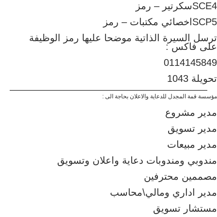
SCE4سكرتير – رمز
SCP5اخصائي مكتبات – رمز
ترسل السيرة الذاتية موضحا عليها رمز الوظيفة
على فاكس :
0114145849
تحويلة 1043
مؤسسة قمة المجدل للدعاية والاعلان بحاجة الى :
مدير مشروع
مدير تسويق
مدير مبيعات
مندوبي ومندوبات دعاية واعلان وتسويق
مصممين محترفين
مدير اداري ومالي\محاسب
مستشار تسويق