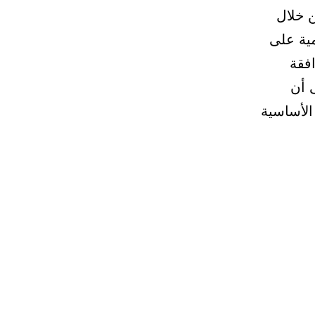
 خلال
ية على
افقة
ى أن
الأساسية