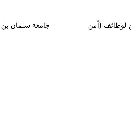
شح (10) مواطنين لوظائف (أمن
جامعة سلمان بن ع