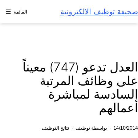
لتخطي
صحيفة توظيف الالكترونية
القائمة
لى
لمحتوى
العدل تدعو (747) معيناً
على وظائف المرتبة
السادسة لمباشرة
أعمالهم
تم
مصنف
14/10/2014
بواسطة
توظيف
نتائج التوظيف
النشر
كـ