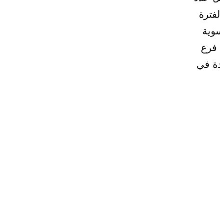
لفترة
يا لتسوية
الخلافات العمالية. وأعربت الوزارة عن تطلعها لافتتاح حوالي 100 فرع
ة في