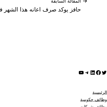
تصفّح
المقالة السابقة
حافز يوكد صرف اعانه هذا الشهر في 27 من رم
المقالات
ويتر
لينكد إن
فيسبوك
تيليجرام
يوتيوب
الرئيسية
وظائف حكومية
وظائف شركات