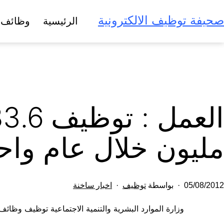
لتخطي
صحيفة توظيف الالكترونية
الرئيسية
وظائف 
لى
لمحتوى
مليون خلال عام واح
تم
مصنف
05/08/2012
بواسطة
توظيف
اخبار ساخنة
النشر
كـ
وزارة الموارد البشرية والتنمية الاجتماعية توظيف وظائ
في