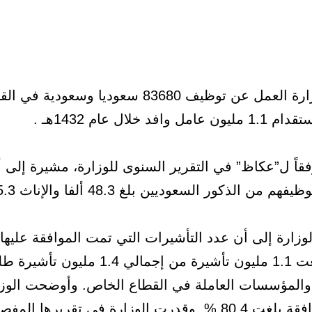
كشفت وزارة العمل عن توظيف 83680 سعوديا وسعودية في
وافد خلال عام 1432هـ .
فقاً ل”عكاظ” في التقرير السنوى للوزارة، مشيرة إلى 
 من الذكور السعوديين بلغ 48.3 ألفا والإناث 35.3 ألفا.
زارة إلى أن عدد التأشيرات التي تمت الموافقة عليها
الخاص بلغت 1.1 مليون تأشيرة من إجمالي 1.4 مليون تأش
المؤسسات العاملة في القطاع الخاص. وأوضحت الوزا
نسبة الموافقة بلغت 80.4 %. وقدرت الوزارة في تقريرها ال