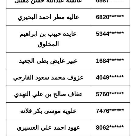
******6587
عائشه عبدالله حسن مقيبل
******6820
عاليه مطر احمد البحيري
******5344
عايده حبيب بن ابراهيم
المخلوق
******1684
عبير عايض بطى الجعيد
******4049
عزوف محمد سعود القارحي
******5760
عفاف صالح بن علي النهدي
******7476
علويه موسى بكر فلاته
******8062
عهود احمد علي العسيري