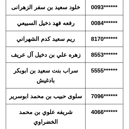
******0093
خلود سعيد بن سفر الزهرانى
******0084
رفعه فهد دخيل السبيعي
******8170
ريم سعيد كدم الشهراني
******8553
زهره علي بن دخيل آل عريف
******5555
سراب بنت سعيد بن ابوبكر
بادغيش
******7096
سلوى حبيب بن محمد ابوسرير
******4066
شريفه علوي بن محمد
الخضراوي