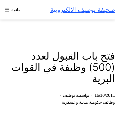
لتخطي
صحيفة توظيف الالكترونية
القائمة
لى
لمحتوى
فتح باب القبول لعدد
(500) وظيفة في القوات
البرية
تم
16/10/2011
بواسطة
توظيف
النشر
مصنف
وظائف حكومية مدنية وعسكرية
كـ
في