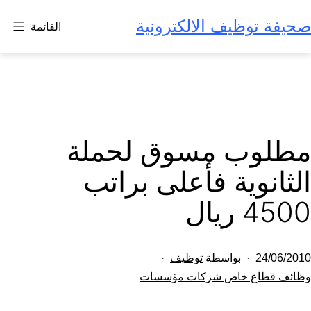
لتخطي
صحيفة توظيف الالكترونية
القائمة
لى
لمحتوى
مطلوب مسوق لحملة
الثانوية فأعلى براتب
4500 ريال
تم
24/06/2010
بواسطة
توظيف
النشر
مصنف
وظائف قطاع خاص شركات مؤسسات
كـ
في