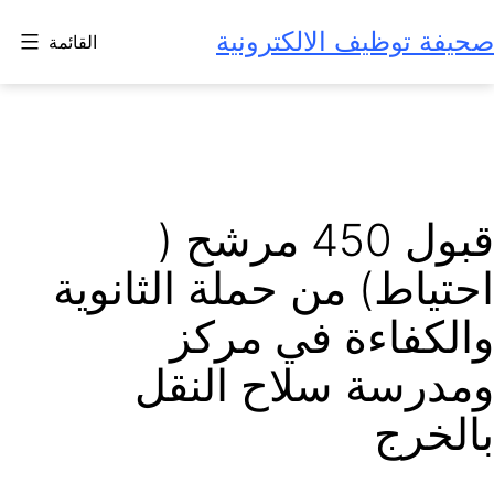
لتخطي
صحيفة توظيف الالكترونية
القائمة
لى
لمحتوى
قبول 450 مرشح (
احتياط) من حملة الثانوية
والكفاءة في مركز
ومدرسة سلاح النقل
بالخرج