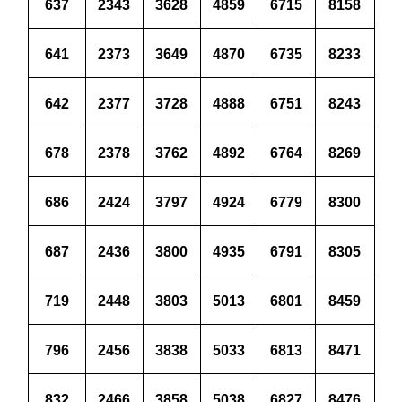
637
2343
3628
4859
6715
8158
641
2373
3649
4870
6735
8233
642
2377
3728
4888
6751
8243
678
2378
3762
4892
6764
8269
686
2424
3797
4924
6779
8300
687
2436
3800
4935
6791
8305
719
2448
3803
5013
6801
8459
796
2456
3838
5033
6813
8471
832
2466
3858
5038
6827
8476