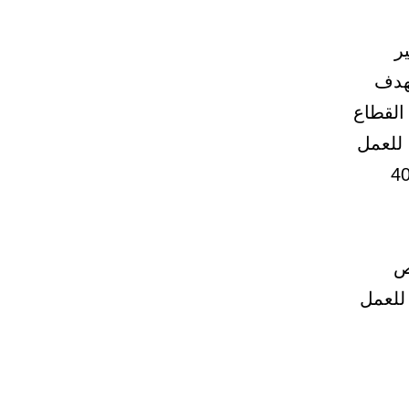
ر
يهدف
القطاع
للعمل
ذا اليوم ما يقارب 30 شركة توفر 400
ص
 للعمل