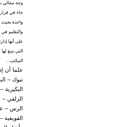
وجه معالي نائ
جاء في قرار 
واحدة بحيث ت
والتعليم في 
على أنها إدار
التي يتبع له
المكتب .
علما أن إدارا
تبوك – الب
البكيرية –
الزلفي – ش
الرس – عن
القويعية –