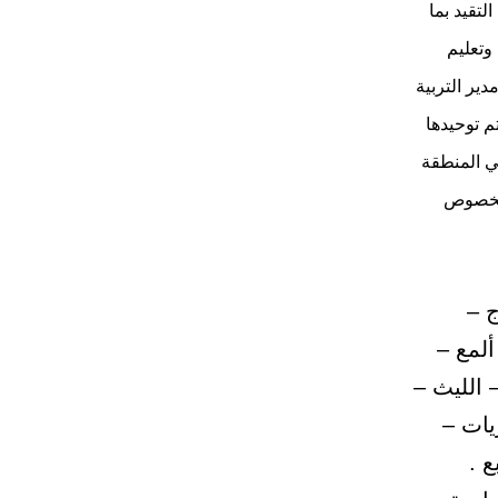
لتقيد بما
وتعليم
ير التربية
م توحيدها
في المنطقة
ة بخصوص
ج –
ألمع –
 الليث –
يات –
 .