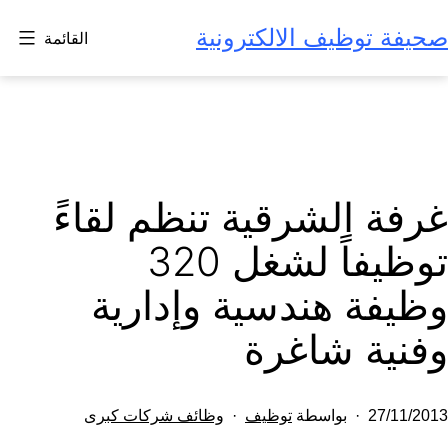
لتخطي
صحيفة توظيف الالكترونية
القائمة
لى
لمحتوى
غرفة الشرقية تنظم لقاءً
توظيفاً لشغل 320
وظيفة هندسية وإدارية
وفنية شاغرة
تم
مصنف
27/11/2013
بواسطة
توظيف
وظائف شركات كبرى
النشر
كـ