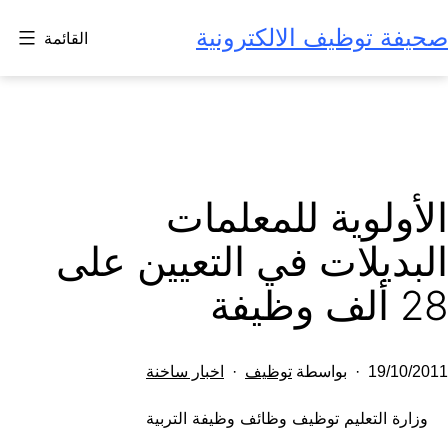
لتخطي
صحيفة توظيف الالكترونية
القائمة
لى
لمحتوى
الأولوية للمعلمات
البديلات في التعيين على
28 ألف وظيفة
تم
مصنف
19/10/2011
بواسطة
توظيف
اخبار ساخنة
النشر
كـ
وزارة التعليم توظيف وظائف وظيفة التربية
في