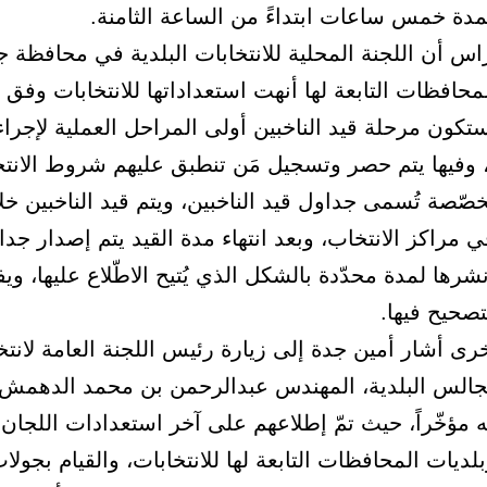
مدة خمس ساعات ابتداءً من الساعة الثامنة.
راس أن اللجنة المحلية للانتخابات البلدية في محافظة ج
محافظات التابعة لها أنهت استعداداتها للانتخابات وفق ما
تكون مرحلة قيد الناخبين أولى المراحل العملية لإجراء
ت، وفيها يتم حصر وتسجيل مَن تنطبق عليهم شروط الان
صة تُسمى جداول قيد الناخبين، ويتم قيد الناخبين خل
 مراكز الانتخاب، وبعد انتهاء مدة القيد يتم إصدار جدا
نشرها لمدة محدّدة بالشكل الذي يُتيح الاطّلاع عليها، وي
صحيح فيها.
ى أشار أمين جدة إلى زيارة رئيس اللجنة العامة لانتخ
جالس البلدية، المهندس عبدالرحمن بن محمد الدهمش،
 مؤخّراً، حيث تمّ إطلاعهم على آخر استعدادات اللجان 
ديات المحافظات التابعة لها للانتخابات، والقيام بجولات