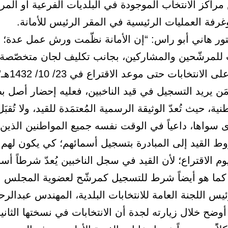
راكز الانتخاب الموجودة في البلديات الفرعية أو المر
غرفة العمليات الرئيسية في المقر الرئيس للأمانة.
تور هاني أبو راس: “إن الأمانة نظّمت ورش عمل عدة؛ 
ات للمرشّحين والمشاركين، بجانب تكليف لجان متخصّصة؛
لانتخابات حتى موعد الاقتراع في 23/ 10/ 1432هـ”.
َن يريد التسجيل في قيد الناخبين، فعليه إحضار أصل ب
نية، حيث تُعدّ الوثيقة الرسمية المُعتمَدة للقيد، ولا تُقبَل
ى سواها، داعياً في الوقت نفسه جميع المواطنين الذين
ط القيد إلى المبادرة بتسجيل أسمائهم؛ كي يكون لهم
م الاقتراع؛ لأن القيد في سجل الناخبين يُعدّ شرطاً أسا
كما هو أيضاً شرط للتسجيل كمرشّح لعضوية المجلس ال
ئيس اللجنة العامة للانتخابات البلدية، المهندس عبدالر
ضح خلال زيارته لجدة أن الانتخابات في نسختها الثان