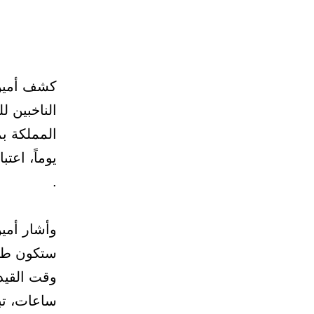
كشف أمين 
الناخبين ل
.
وأشار أمي
ستكون طوال
وقت القيد
ساعات، تب