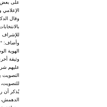
على بعض م
الإعلامي و
وقال الدك
بالانتخاب
للإشراف على ا
وأضاف: “م
الهوية الوط
وثيقة أخر
عليهم شرو
التصويت يو
للتصويت، 
يُذكر أن ر
الدهمش، أو