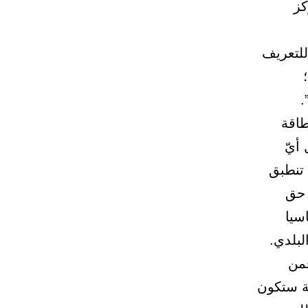
كز
للتعريف
طاقة
 أيّ
 تنطبق
 حق
سيا
بلدي.
حمن
ية ستكون