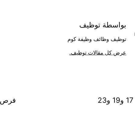
بواسطة توظيف
توظيف وظائف وظيفة كوم
عرض كل مقالات توظيف.
“لجنة المعلمين” تؤكد أحقية دفعات 17 و19 و23
فرص ا