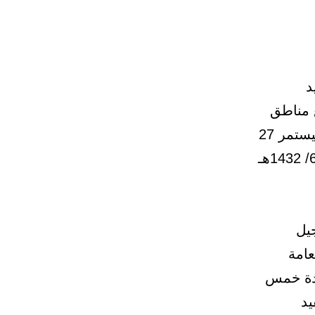
د
ع مناطق
المملكة بما فيها محافظة جدة وبلديات المحافظات التابعة لها، سيستمر 27
يوماً، اعتباراً من غد السبت، وينتهي بنهاية دوام يوم الخميس 16/ 6/ 1432هـ
يل
عامة
مدة خمس
يد