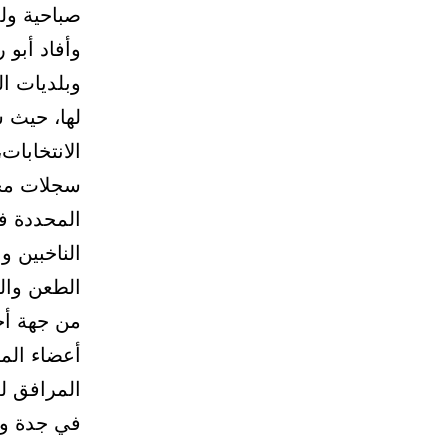
صباحية ول
وأفاد أبو 
وبلديات ال
لها، حيث س
الانتخابا
سجلات مخصّ
المحددة في
الناخبين و
الطعن والت
من جهة أخر
أعضاء الم
المرافق له
في جدة وبل