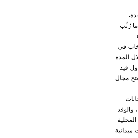
دة،
 رُتِّب
تخاب في
ال المدة
ول قيد
فتح مجال
ابات
 والوفد
المحلية
 ميدانية